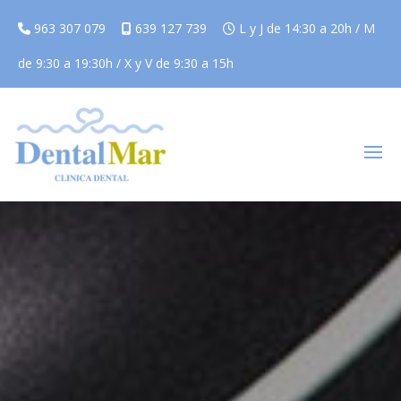
963 307 079
639 127 739
L y J de 14:30 a 20h / M
de 9:30 a 19:30h / X y V de 9:30 a 15h