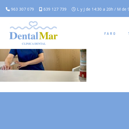
963 307 079
639 127 739
L y J de 14:30 a 20h / M de 9
FARO