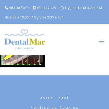
963 307 079
639 127 739
L y J de 14:30 a 20h / M
de 9:30 a 19:30h / X y V de 9:30 a 15h
Aviso Legal
Política de Cookies