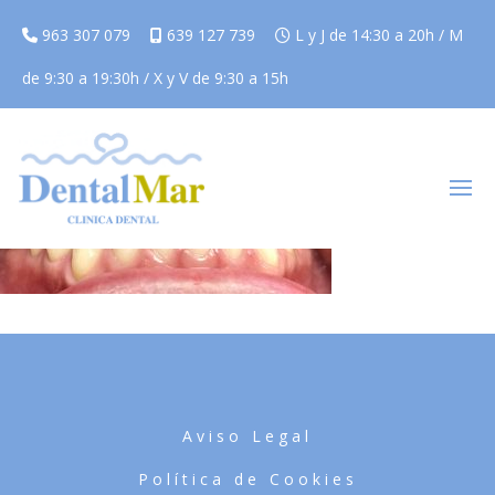
963 307 079
639 127 739
L y J de 14:30 a 20h / M
de 9:30 a 19:30h / X y V de 9:30 a 15h
Aviso Legal
Política de Cookies