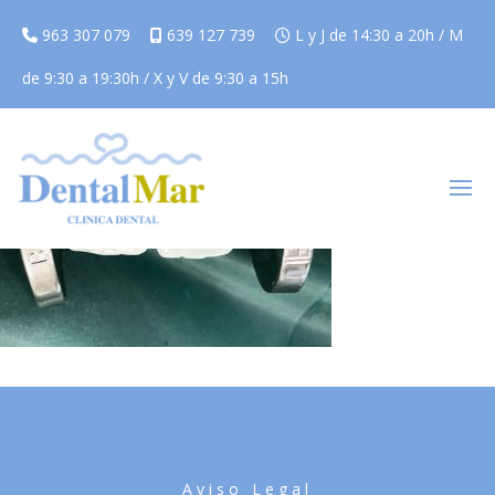
963 307 079
639 127 739
L y J de 14:30 a 20h / M
de 9:30 a 19:30h / X y V de 9:30 a 15h
Aviso Legal