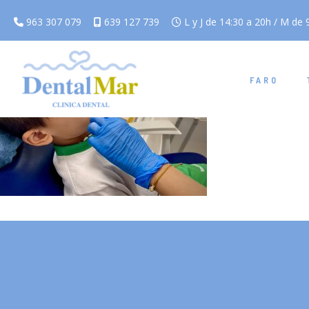
963 307 079
639 127 739
L y J de 14:30 a 20h / M de 9
FARO