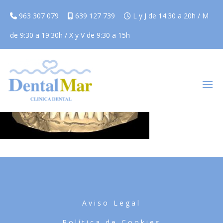
963 307 079
639 127 739
L y J de 14:30 a 20h / M
de 9:30 a 19:30h / X y V de 9:30 a 15h
Aviso Legal
Política de Cookies