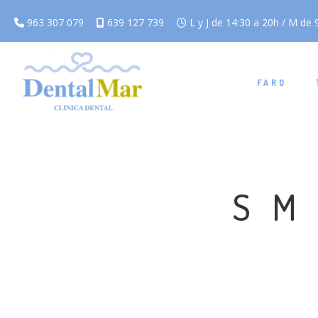
963 307 079
639 127 739
L y J de 14:30 a 20h / M de 9
FARO
SM