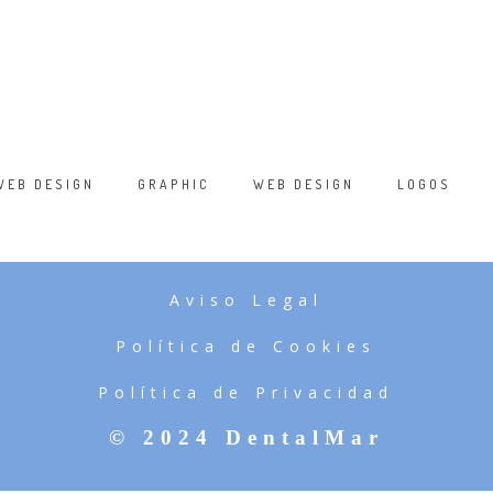
WEB DESIGN
GRAPHIC
WEB DESIGN
LOGOS
/
/
/
/
WHITE APPLE IWATCH
DO NOT DISTURB
RED STAMP
Aviso Legal
Política de Cookies
Política de Privacidad
© 2024 DentalMar