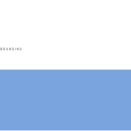
BRANDING
COOL HELMET
ALMA THEME
ALMA BOOKS